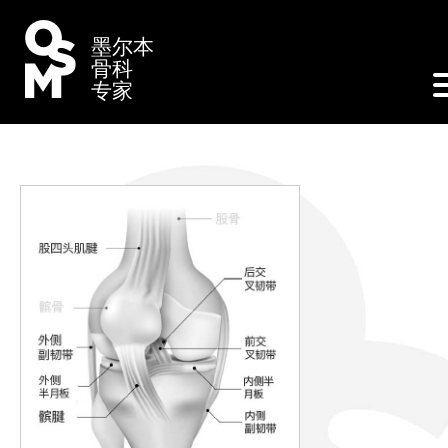
墨尔本
骨科
专家
—
手术类型
外科医生
患者资源
医护人员
膝关节镜检查
罗德尼·理查德森医生
就诊地点
预约信息
联系我们
丹妮丝
前交叉韧带重建
诺克斯分院 - 诺克斯私立医院
术后指导
ENG
中文
全髋关节置换术
马尔文分院 - 卡布里尼医院沃特尔树医疗专
上传转诊单
全膝关节置换术
中心
旺萨吉分院 - 旺萨吉医疗集团