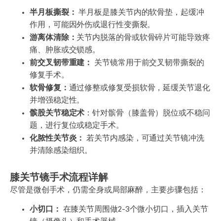
半月板撕裂：
半月板是膝关节内的软骨垫，起缓冲
作用，可能因外伤或退行性变撕裂。
游离体清除：
关节内脱落的骨或软骨碎片可能导致疼
痛、肿胀或交锁感。
前交叉韧带重建：
关节镜常用于前交叉韧带撕裂的
修复手术。
软骨修复：
通过修整或修复受损软骨，延缓关节退化
并增强稳定性。
髌股关节稳定术
：针对髌骨（膝盖骨）脱位或不稳问
题，进行复位或稳定手术。
化脓性关节炎：
若关节内感染，可通过关节镜冲洗
并清除感染组织。
膝关节镜手术流程详解
尽管是微创手术，仍需全身或局部麻醉，主要步骤包括：
小切口：
在膝关节周围做2-3个微小切口，插入关节