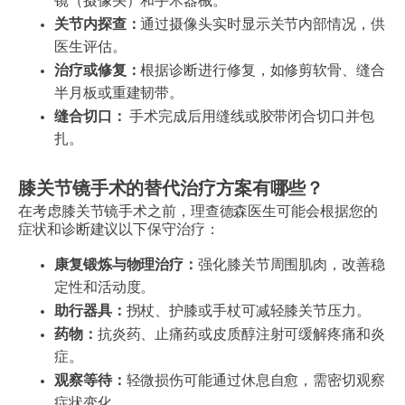
镜（摄像头）和手术器械。
关节内探查：
通过摄像头实时显示关节内部情况，供
医生评估。
治疗或修复：
根据诊断进行修复，如修剪软骨、缝合
半月板或重建韧带。
缝合切口：
手术完成后用缝线或胶带闭合切口并包
扎。
膝关节镜手术的替代治疗方案有哪些？
在考虑膝关节镜手术之前，理查德森医生可能会根据您的
症状和诊断建议以下保守治疗：
康复锻炼与物理治疗：
强化膝关节周围肌肉，改善稳
定性和活动度。
助行器具：
拐杖、护膝或手杖可减轻膝关节压力。
药物：
抗炎药、止痛药或皮质醇注射可缓解疼痛和炎
症。
观察等待：
轻微损伤可能通过休息自愈，需密切观察
症状变化。